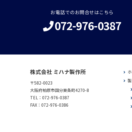
お電話でのお問合せはこちら
072-976-0387
株式会社 ミハナ製作所
ホ
製
〒582-0023
大阪府柏原市国分東条町4270-8
TEL：
072-976-0387
FAX：
072-976-0386
sale.dept-387@mihana-v.co.jp
技