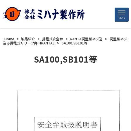
MENU
Home
>
製品紹介
>
揚程式安全弁
>
KANTA調整型ネジ込
>
調整型ネジ
込み揚程式リリーフ弁 HKANTAE
>
SA100,SB101等
SA100,SB101等