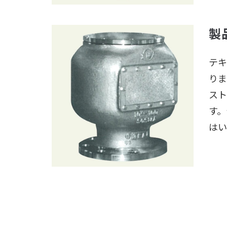
製
テキ
りま
スト
す。
はい