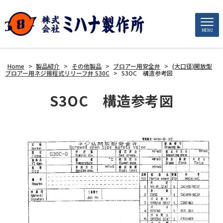
MENU
Home
>
製品紹介
>
その他製品
>
ブロアー用安全弁
>
(大口径)開放型
ブロアー用ネジ揚程式リリーフ弁 S30C
>
S3OC 構造参考図
S3OC 構造参考図