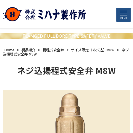
MENU
FLAMGED FULL BORE TYPE SAFETY VALVE
Home
>
製品紹介
>
揚程式安全弁
>
サイズ限定（ネジ込）M8W
>
ネジ
込揚程式安全弁 M8W
ネジ込揚程式安全弁 M8W